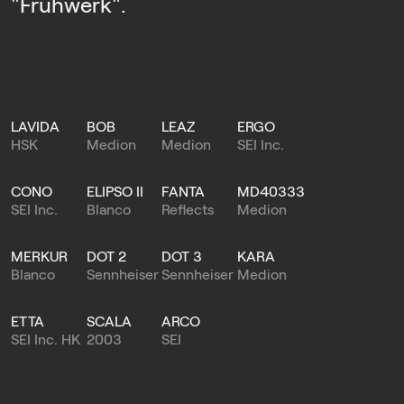
"Frühwerk".
LAVIDA
BOB
LEAZ
ERGO
HSK
Medion
Medion
SEI Inc.
CONO
ELIPSO II
FANTA
MD40333
SEI Inc.
Blanco
Reflects
Medion
MERKUR
DOT 2
DOT 3
KARA
Blanco
Sennheiser
Sennheiser
Medion
ETTA
SCALA
ARCO
SEI Inc. HK
2003
SEI