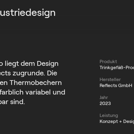
ustriedesign
Produkt
o liegt dem Design
Trinkgefäß-Pro
ects zugrunde. Die
Hersteller
enen Thermobechern
Reflects GmbH
arblich variabel und
Jahr
ar sind.
2023
Leistung
Konzept + Desi