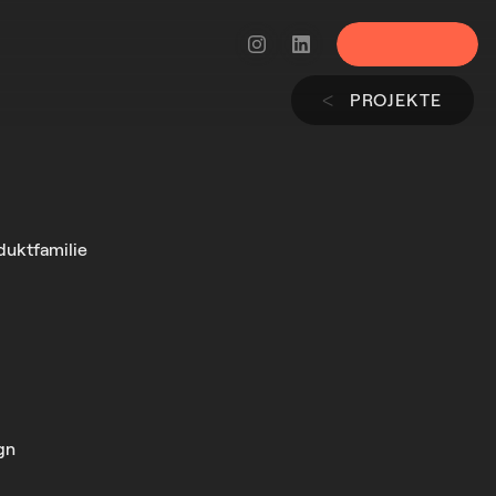
Menü
PROJEKTE
ᐸ
duktfamilie
gn