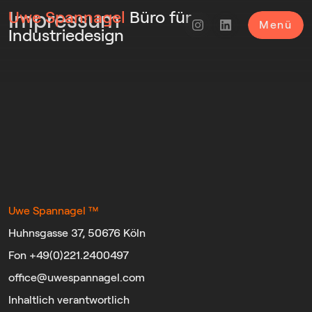
Uwe Spannagel
Impressum
Büro für
Menü
Industriedesign
Uwe Spannagel
™
Huhnsgasse 37, 50676 Köln
Fon +49(0)221.2400497
office@uwespannagel.com
Inhaltlich verantwortlich