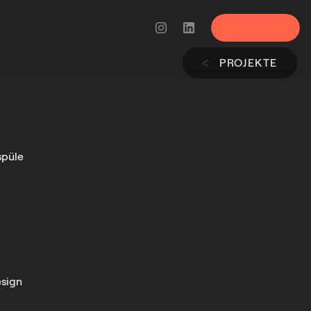
Menü
PROJEKTE
ᐸ
spüle
sign