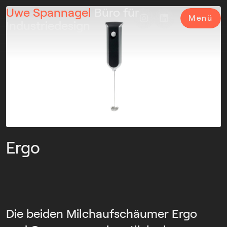
Uwe Spannagel
Büro für
Menü
Industriedesign
Ergo
Die beiden Milchaufschäumer Ergo