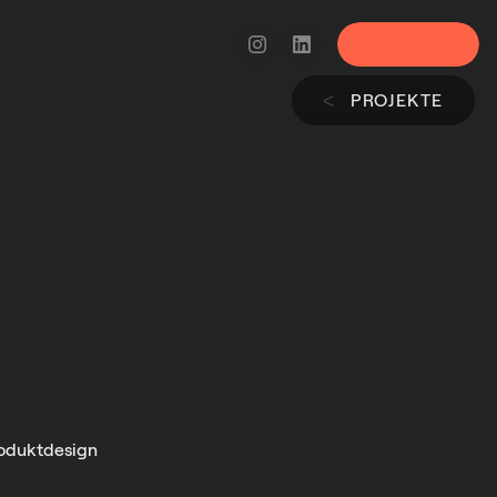
Menü
PROJEKTE
ᐸ
roduktdesign